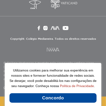
Copyright. Colégio Medianeira. Todos os direitos reservados
O Colégio Medianeira é mantido pela Associação Antônio Vieira
(ASAV), instituição de direito privado sem fins lucrativos, filantrópica,
Utilizamos cookies para melhorar sua experiência em
de natureza educativa, cultural, assistencial e beneficente, certificada
nossos sites e fornecer funcionalidade de redes sociais.
como Entidade Beneficente de Assistência Social (CEBAS), nas áreas
de educação e assistência social.
Se desejar, você pode desabilitá-los nas configurações de
seu navegador. Conheça nossa
Política de Privacidade
.
Continue lendo
Concordo