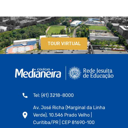
TOUR VIRTUAL
Tel: (41) 3218-8000
Av. José Richa (Marginal da Linha
Verde), 10.546 Prado Velho |
Curitiba/PR | CEP 81690-100