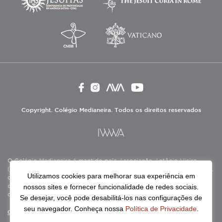
Copyright. Colégio Medianeira. Todos os direitos reservados
O Colégio Medianeira é mantido pela Associação Antônio Vieira
(ASAV), instituição de direito privado sem fins lucrativos, filantrópica,
Utilizamos cookies para melhorar sua experiência em
de natureza educativa, cultural, assistencial e beneficente, certificada
nossos sites e fornecer funcionalidade de redes sociais.
como Entidade Beneficente de Assistência Social (CEBAS), nas áreas
de educação e assistência social.
Se desejar, você pode desabilitá-los nas configurações de
seu navegador. Conheça nossa
Política de Privacidade
.
Continue lendo