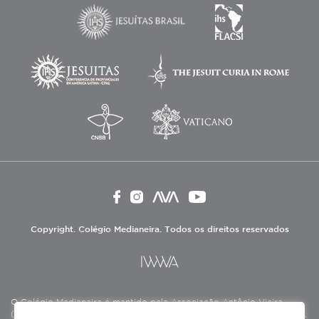
Copyright. Colégio Medianeira. Todos os direitos reservados
O Colégio Medianeira é mantido pela Associação Antônio Vieira
(ASAV), instituição de direito privado sem fins lucrativos, filantrópica,