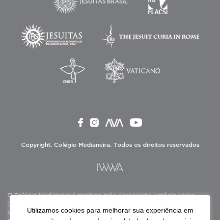
Copyright. Colégio Medianeira. Todos os direitos reservados
O Colégio Medianeira é mantido pela Associação Antônio Vieira
(ASAV), instituição de direito privado sem fins lucrativos, filantrópica,
Utilizamos cookies para melhorar sua experiência em
de natureza educativa, cultural, assistencial e beneficente, certificada