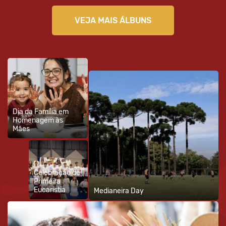
VEJA MAIS ÁLBUNS
Dia da Família em
Homenagem às
Mães
Celebração de
Primeira
Eucaristia
Medianeira Day