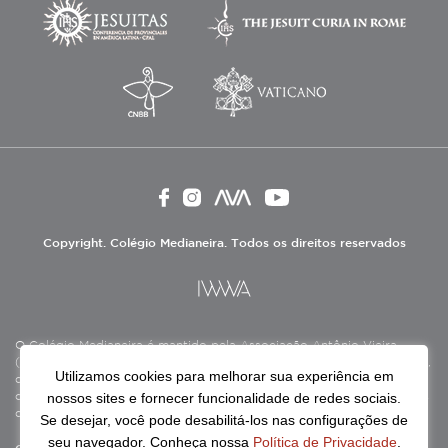
Copyright. Colégio Medianeira. Todos os direitos reservados
O Colégio Medianeira é mantido pela Associação Antônio Vieira
(ASAV), instituição de direito privado sem fins lucrativos, filantrópica,
Utilizamos cookies para melhorar sua experiência em
de natureza educativa, cultural, assistencial e beneficente, certificada
nossos sites e fornecer funcionalidade de redes sociais.
como Entidade Beneficente de Assistência Social (CEBAS), nas áreas
de educação e assistência social.
Se desejar, você pode desabilitá-los nas configurações de
seu navegador. Conheça nossa
Política de Privacidade
.