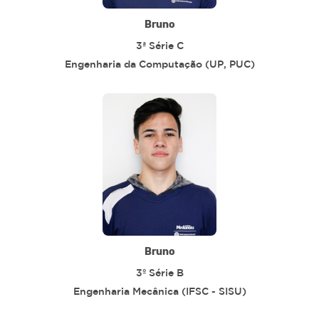
Bruno
3ª Série C
Engenharia da Computação (UP, PUC)
Bruno
3º Série B
Engenharia Mecânica (IFSC - SISU)