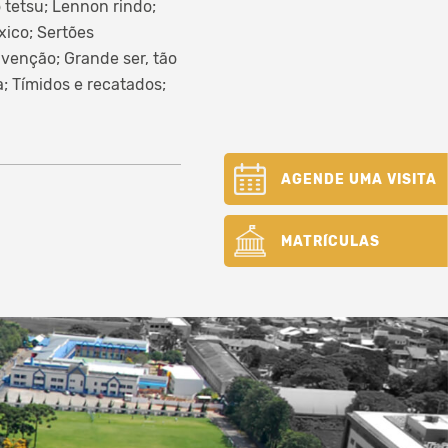
 tetsu; Lennon rindo;
xico; Sertões
nvenção; Grande ser, tão
; Tímidos e recatados;
AGENDE UMA VISITA
MATRÍCULAS