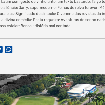
 Latim com gosto de vinho tinto; um texto bastardo; Taiyo to
 o silêncio; Jarry, supermoderno; Folhas de relva forever; Mé
aralelas; Significado do símbolo; O veneno das revistas da i
u a divina comédia; Poeta roqueiro; Aventuras do ser no nada
sa estelar; Bonsai; História mal contada.