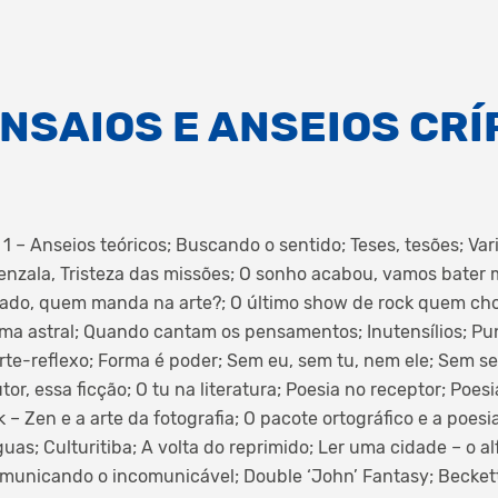
ENSAIOS E ANSEIOS CRÍ
1 – Anseios teóricos; Buscando o sentido; Teses, tesões; Var
enzala, Tristeza das missões; O sonho acabou, vamos bater m
rcado, quem manda na arte?; O último show de rock quem ch
ema astral; Quando cantam os pensamentos; Inutensílios; Pun
e-reflexo; Forma é poder; Sem eu, sem tu, nem ele; Sem se
tor, essa ficção; O tu na literatura; Poesia no receptor; Poes
 – Zen e a arte da fotografia; O pacote ortográfico e a poe
guas; Culturitiba; A volta do reprimido; Ler uma cidade – o a
Comunicando o incomunicável; Double ‘John’ Fantasy; Beckett