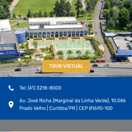
TOUR VIRTUAL
Tel: (41) 3218-8000
Av. José Richa (Marginal da Linha Verde), 10.546
Prado Velho | Curitiba/PR | CEP 81690-100