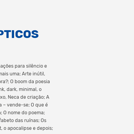
PTICOS
iações para silêncio e
ais uma; Arte inútil,
ora?; O boom da poesia
k, dark, minimal, o
xo, Neca de criação; A
ia – vende-se; O que é
sia; O nome do poema;
lfabeto das ruínas; Os
, o apocalipse e depois;