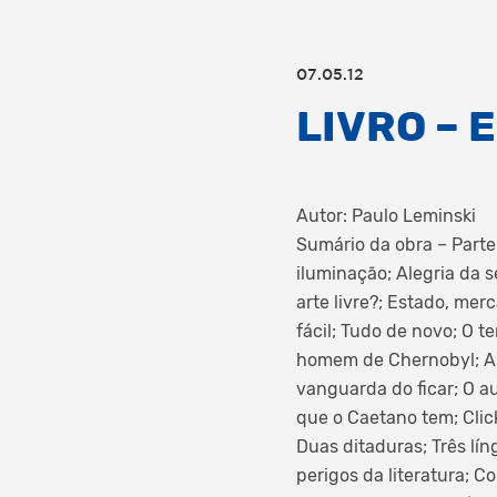
07.05.12
LIVRO – 
Autor: Paulo Leminski
Sumário da obra – Parte 
iluminação; Alegria da s
arte livre?; Estado, me
fácil; Tudo de novo; O t
homem de Chernobyl; Art
vanguarda do ficar; O au
que o Caetano tem; Click
Duas ditaduras; Três lín
perigos da literatura; 