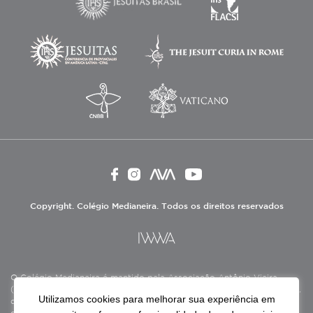
Copyright. Colégio Medianeira. Todos os direitos reservados
O Colégio Medianeira é mantido pela Associação Antônio Vieira
(ASAV), instituição de direito privado sem fins lucrativos, filantrópica,
Utilizamos cookies para melhorar sua experiência em
de natureza educativa, cultural, assistencial e beneficente, certificada