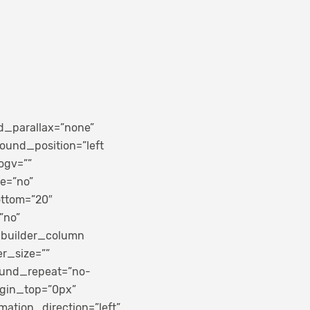
d_parallax=”none”
ound_position=”left
ogv=””
e=”no”
ottom=”20″
”no”
_builder_column
er_size=””
round_repeat=”no-
rgin_top=”0px”
ation_direction=”left”