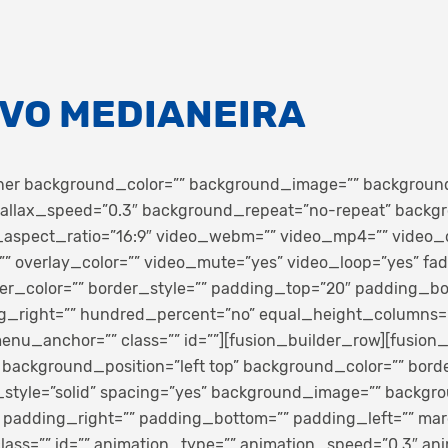
IVO MEDIANEIRA
iner background_color=”” background_image=”” backgroun
allax_speed=”0.3″ background_repeat=”no-repeat” backgr
o_aspect_ratio=”16:9″ video_webm=”” video_mp4=”” video_
 overlay_color=”” video_mute=”yes” video_loop=”yes” fad
er_color=”” border_style=”” padding_top=”20″ padding_b
ng_right=”” hundred_percent=”no” equal_height_columns=
nu_anchor=”” class=”” id=””][fusion_builder_row][fusion
″ background_position=”left top” background_color=”” bord
_style=”solid” spacing=”yes” background_image=”” backg
 padding_right=”” padding_bottom=”” padding_left=”” ma
ass=”” id=”” animation_type=”” animation_speed=”0.3″ anim