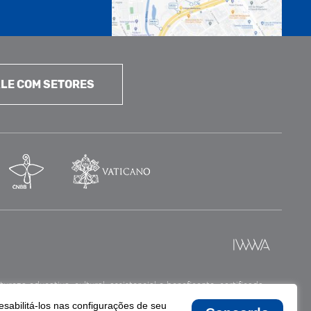
LE COM SETORES
reza educativa, cultural, assistencial e beneficente, certificada
esabilitá-los nas configurações de seu