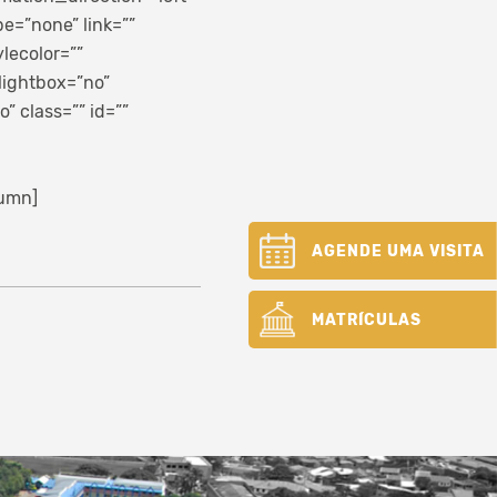
e=”none” link=””
lecolor=””
lightbox=”no”
” class=”” id=””
lumn]
AGENDE UMA VISITA
MATRÍCULAS