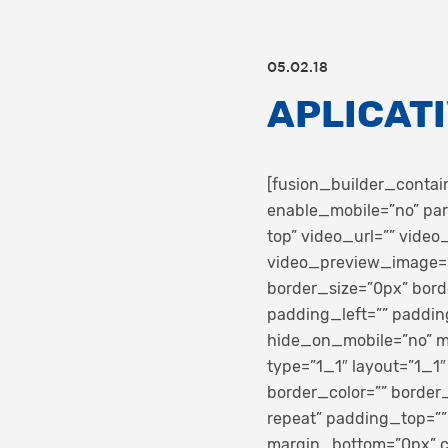
05.02.18
APLICAT
[fusion_builder_conta
enable_mobile=”no” par
top” video_url=”” vide
video_preview_image=””
border_size=”0px” bord
padding_left=”” paddi
hide_on_mobile=”no” me
type=”1_1″ layout=”1_1
border_color=”” border
repeat” padding_top=””
margin_bottom=”0px” cl