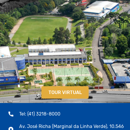
TOUR VIRTUAL
Tel: (41) 3218-8000
Av. José Richa (Marginal da Linha Verde), 10.546