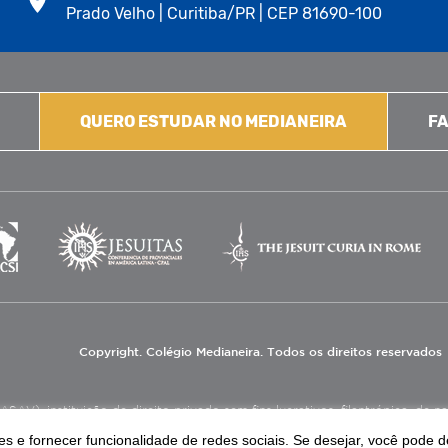
Prado Velho | Curitiba/PR | CEP 81690-100
QUERO ESTUDAR NO MEDIANEIRA
FA
Copyright. Colégio Medianeira. Todos os direitos reservados
V), instituição de direito privado sem fins lucrativos, filantrópica, de natu
eas de educação e assistência social.
s e fornecer funcionalidade de redes sociais. Se desejar, você pode d