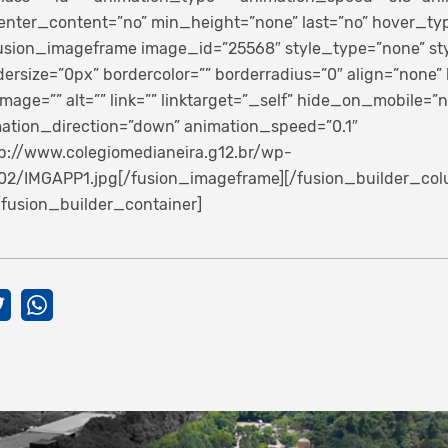
nter_content=”no” min_height=”none” last=”no” hover_typ
[fusion_imageframe image_id=”25568″ style_type=”none” sty
rsize=”0px” bordercolor=”” borderradius=”0″ align=”none” 
mage=”” alt=”” link=”” linktarget=”_self” hide_on_mobile=”no
ation_direction=”down” animation_speed=”0.1″
tp://www.colegiomedianeira.g12.br/wp-
02/IMGAPP1.jpg[/fusion_imageframe][/fusion_builder_co
/fusion_builder_container]