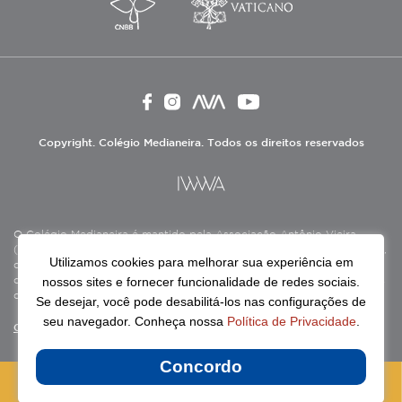
Copyright. Colégio Medianeira. Todos os direitos reservados
O Colégio Medianeira é mantido pela Associação Antônio Vieira
(ASAV), instituição de direito privado sem fins lucrativos, filantrópica,
Utilizamos cookies para melhorar sua experiência em
de natureza educativa, cultural, assistencial e beneficente, certificada
nossos sites e fornecer funcionalidade de redes sociais.
como Entidade Beneficente de Assistência Social (CEBAS), nas áreas
de educação e assistência social.
Se desejar, você pode desabilitá-los nas configurações de
seu navegador. Conheça nossa
Política de Privacidade
.
Continue lendo
Concordo