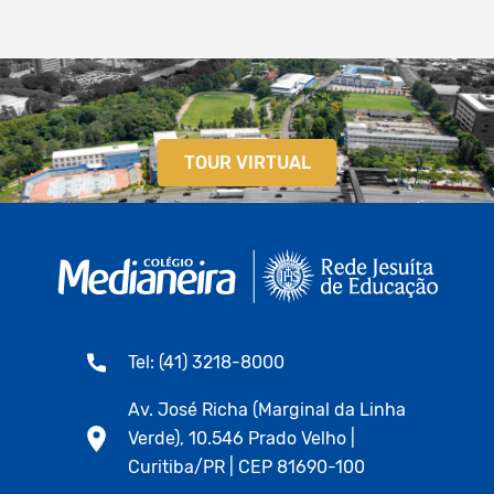
TOUR VIRTUAL
Tel: (41) 3218-8000
Av. José Richa (Marginal da Linha
Verde), 10.546 Prado Velho |
Curitiba/PR | CEP 81690-100