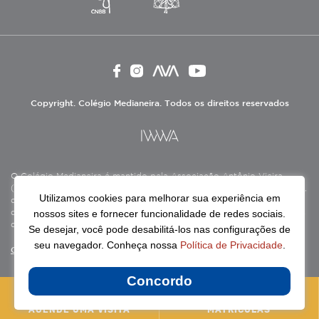
Copyright. Colégio Medianeira. Todos os direitos reservados
O Colégio Medianeira é mantido pela Associação Antônio Vieira
(ASAV), instituição de direito privado sem fins lucrativos, filantrópica,
Utilizamos cookies para melhorar sua experiência em
de natureza educativa, cultural, assistencial e beneficente, certificada
nossos sites e fornecer funcionalidade de redes sociais.
como Entidade Beneficente de Assistência Social (CEBAS), nas áreas
de educação e assistência social.
Se desejar, você pode desabilitá-los nas configurações de
seu navegador. Conheça nossa
Política de Privacidade
.
Continue lendo
Concordo
AGENDE UMA VISITA
MATRÍCULAS