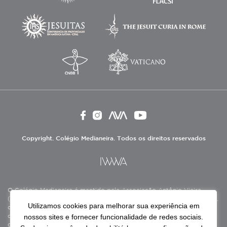
Copyright. Colégio Medianeira. Todos os direitos reservados
O Colégio Medianeira é mantido pela Associação Antônio Vieira
(ASAV), instituição de direito privado sem fins lucrativos, filantrópica,
Utilizamos cookies para melhorar sua experiência em
de natureza educativa, cultural, assistencial e beneficente, certificada
nossos sites e fornecer funcionalidade de redes sociais.
como Entidade Beneficente de Assistência Social (CEBAS), nas áreas
de educação e assistência social.