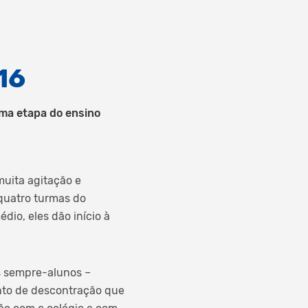
16
ma etapa do ensino
muita agitação e
quatro turmas do
dio, eles dão início à
s sempre-alunos –
nto de descontração que