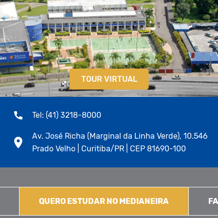
TOUR VIRTUAL
Tel: (41) 3218-8000
Av. José Richa (Marginal da Linha Verde), 10.546
Prado Velho | Curitiba/PR | CEP 81690-100
QUERO ESTUDAR NO MEDIANEIRA
FA