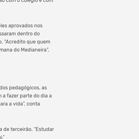
ção com o colégio e com
eles aprovados nos
assaram dentro do
. “Acredito que quem
umana do Medianeira”,
údos pedagógicos, as
a fazer parte do dia a
ara a vida”, conta
 de terceirão. “Estudar
.”