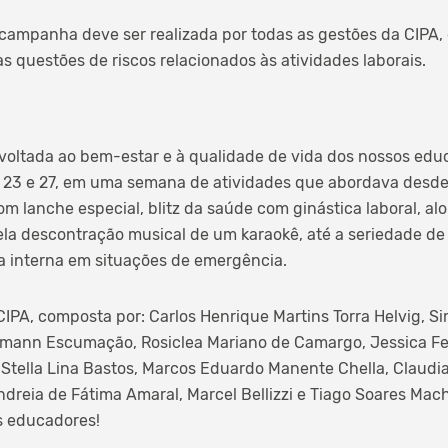
 campanha deve ser realizada por todas as gestões da CIPA, 
s questões de riscos relacionados às atividades laborais.
ltada ao bem-estar e à qualidade de vida dos nossos educ
 23 e 27, em uma semana de atividades que abordava desde 
m lanche especial, blitz da saúde com ginástica laboral, a
a descontração musical de um karaokê, até a seriedade de
a interna em situações de emergência.
IPA, composta por: Carlos Henrique Martins Torra Helvig, Si
rmann Escumação, Rosiclea Mariano de Camargo, Jessica F
a Stella Lina Bastos, Marcos Eduardo Manente Chella, Claudi
ndreia de Fátima Amaral, Marcel Bellizzi e Tiago Soares Ma
s educadores!