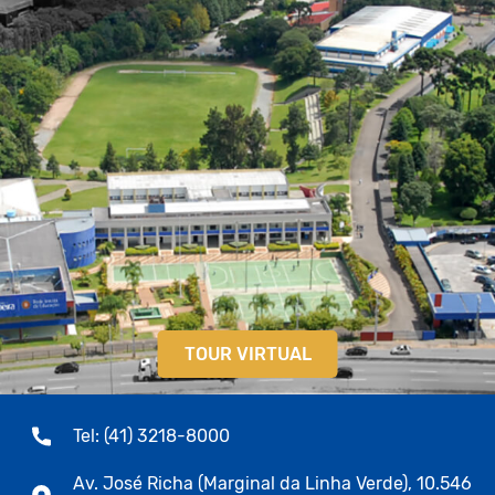
TOUR VIRTUAL
Tel: (41) 3218-8000
Av. José Richa (Marginal da Linha Verde), 10.546