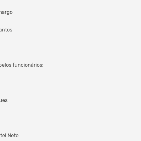
margo
antos
pelos funcionários:
ues
tel Neto