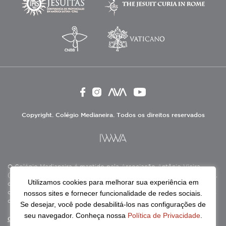
Copyright. Colégio Medianeira. Todos os direitos reservados
O Colégio Medianeira é mantido pela Associação Antônio Vieira
(ASAV), instituição de direito privado sem fins lucrativos, filantrópica,
Utilizamos cookies para melhorar sua experiência em
de natureza educativa, cultural, assistencial e beneficente, certificada
nossos sites e fornecer funcionalidade de redes sociais.
como Entidade Beneficente de Assistência Social (CEBAS), nas áreas
de educação e assistência social.
Se desejar, você pode desabilitá-los nas configurações de
seu navegador. Conheça nossa
Política de Privacidade
.
Continue lendo