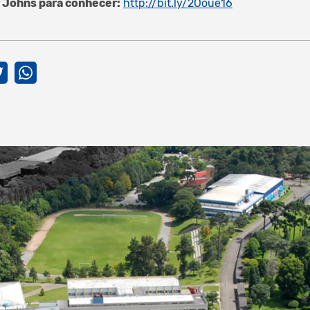
r Johns para conhecer:
http://bit.ly/2Ooue16