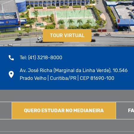
TOUR VIRTUAL
Tel: (41) 3218-8000
Av. José Richa (Marginal da Linha Verde), 10.546
Prado Velho | Curitiba/PR | CEP 81690-100
QUERO ESTUDAR NO MEDIANEIRA
FA