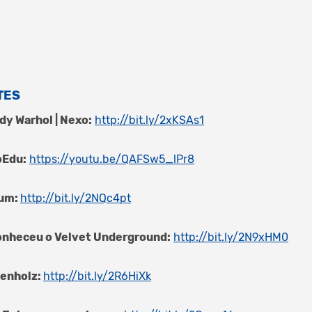
TES
dy Warhol | Nexo:
http://bit.ly/2xKSAs1
oEdu:
https://youtu.be/QAFSw5_lPr8
eum:
http://bit.ly/2NQc4pt
onheceu o Velvet Underground:
http://bit.ly/2N9xHM0
ienholz:
http://bit.ly/2R6HiXk