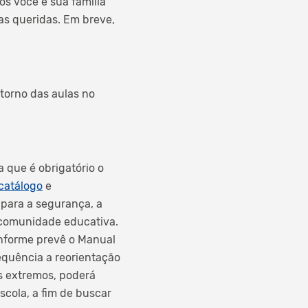
os você e sua família
s queridas. Em breve,
torno das aulas no
 que é obrigatório o
catálogo
e
 para a segurança, a
 comunidade educativa.
nforme prevê o Manual
equência a reorientação
s extremos, poderá
cola, a fim de buscar