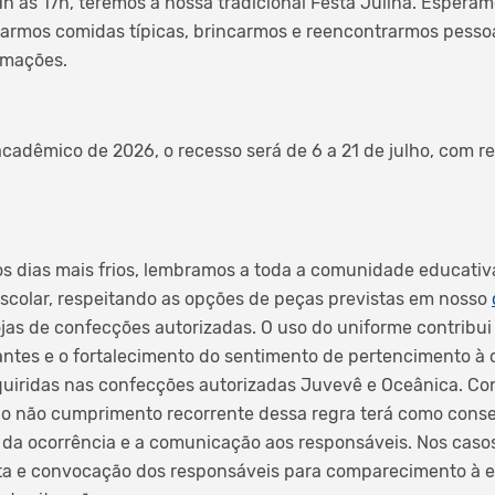
1h às 17h, teremos a nossa tradicional Festa Julina. Esperam
armos comidas típicas, brincarmos e reencontrarmos pessoa
rmações.
cadêmico de 2026, o recesso será de 6 a 21 de julho, com re
 dias mais frios, lembramos a toda a comunidade educativa
escolar, respeitando as opções de peças previstas em nosso
lojas de confecções autorizadas. O uso do uniforme contribui
antes e o fortalecimento do sentimento de pertencimento à
uiridas nas confecções autorizadas Juvevê e Oceânica. Co
, o não cumprimento recorrente dessa regra terá como cons
o da ocorrência e a comunicação aos responsáveis. Nos caso
ta e convocação dos responsáveis para comparecimento à es