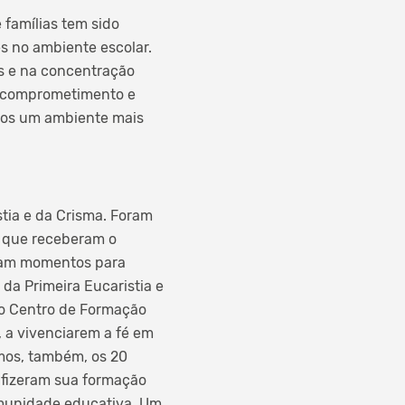
 famílias tem sido
es no ambiente escolar.
s e na concentração
o comprometimento e
ntos um ambiente mais
stia e da Crisma. Foram
s que receberam o
oram momentos para
da Primeira Eucaristia e
do Centro de Formação
, a vivenciarem a fé em
mos, também, os 20
 fizeram sua formação
omunidade educativa. Um