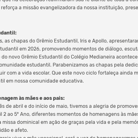
eforça a missão evangelizadora da nossa instituição, pres
dantil:
, as chapas do Grêmio Estudantil, Iris e Apollo, apresentar
studantil em 2026, promovendo momentos de diálogo, escuta
o do novo Grêmio Estudantil do Colégio Medianeira acontecer
comunidade estudantil. Parabenizamos as chapas pela dedic
ir com a vida escolar. Que este novo ciclo fortaleça ainda m
til em nossa comunidade educativa.
enagem às mães e aos pais:
ês de abril e do início de maio, tivemos a alegria de promov
ntil 2 ao 5º Ano, diferentes momentos de homenagens às mã
a missa dominical em ação de graças pela vida e pela memó
dão e afeto.