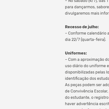
– No sábado (4/7), das 1
para dançarmos, sabore
divulgaremos mais info
Recesso de julho:
– Conforme calendário a
dia 22/7 (quarta-feira).
Uniformes:
– Com a aproximação dos
uso diário do uniforme 
disponibilizadas pelas 
identificação dos estud
As peças podem ser adq
de Convivência Escolar
do estudante, o registr
haver advertência escri