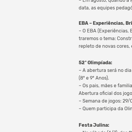
– Em agosto, quando a I
data, as equipes pedagó
EBA – Experiências, Br
– O EBA (Experiências, 
traremos o tema: Constr
repleto de novas cores,
52ª Olimpíada:
– A abertura será no di
(8º e 9º Anos).
– Os pais, mães e famil
Abertura oficial dos jogo
– Semana de jogos: 29/
– Quem participa da Oli
Festa Julina: