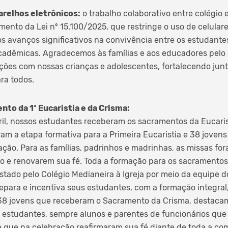
parelhos eletrônicos:
o trabalho colaborativo entre colégio e
mento da Lei nº 15.100/2025, que restringe o uso de celular
 avanços significativos na convivência entre os estudante
acadêmicas. Agradecemos às famílias e aos educadores pel
ações com nossas crianças e adolescentes, fortalecendo ju
ra todos.
to da 1ª Eucaristia e da Crisma:
bril, nossos estudantes receberam os sacramentos da Eucari
ram a etapa formativa para a Primeira Eucaristia e 38 joven
ção. Para as famílias, padrinhos e madrinhas, as missas f
 e renovarem sua fé. Toda a formação para os sacramentos 
stado pelo Colégio Medianeira à Igreja por meio da equipe 
repara e incentiva seus estudantes, com a formação integral
8 jovens que receberam o Sacramento da Crisma, destaca
e estudantes, sempre alunos e parentes de funcionários que
e que na celebração reafirmaram sua fé diante de toda a c