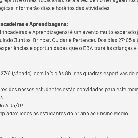
greja vive o mês vocacional, será a vez de homenagearmos o
gicas informarão dias e horários das atividades.
incadeiras e Aprendizagens:
Brincadeiras e Aprendizagens) é um evento muito esperado 
uindo Juntos: Brincar, Cuidar e Pertencer. Dos dias 27/05 a 
 experiências e oportunidades que o EBA trará às crianças 
a 27/6 (sábado), com início às 8h, nas quadras esportivas do
iares dos nossos estudantes estão convidados para este mo
s.
06 a 03/07.
mpíada? Todos os estudantes do 6º ano ao Ensino Médio.