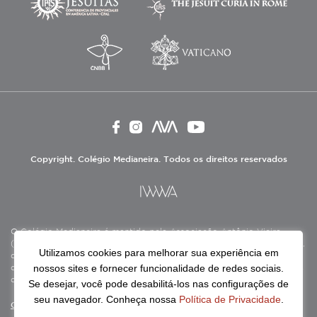
Copyright. Colégio Medianeira. Todos os direitos reservados
O Colégio Medianeira é mantido pela Associação Antônio Vieira
(ASAV), instituição de direito privado sem fins lucrativos, filantrópica,
Utilizamos cookies para melhorar sua experiência em
de natureza educativa, cultural, assistencial e beneficente, certificada
nossos sites e fornecer funcionalidade de redes sociais.
como Entidade Beneficente de Assistência Social (CEBAS), nas áreas
de educação e assistência social.
Se desejar, você pode desabilitá-los nas configurações de
seu navegador. Conheça nossa
Política de Privacidade
.
Continue lendo