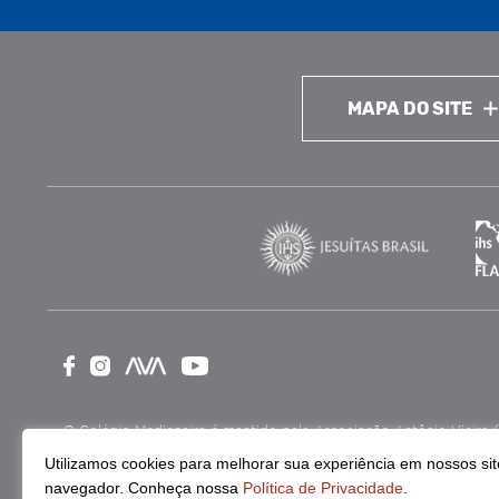
MAPA DO SITE
O Colégio Medianeira é mantido pela Associação Antônio Vieira (ASA
como Entidade Beneficente de Assistência Social (CEBAS), nas ár
Utilizamos cookies para melhorar sua experiência em nossos site
navegador. Conheça nossa
Política de Privacidade
.
Continue lendo