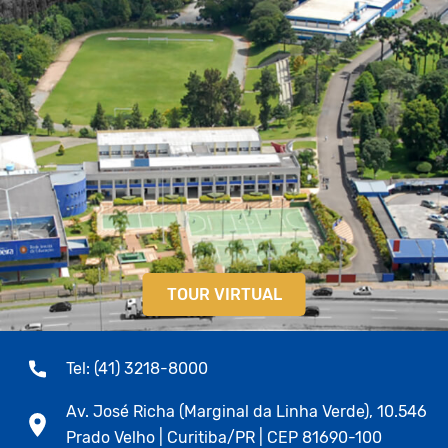
TOUR VIRTUAL
Tel: (41) 3218-8000
Av. José Richa (Marginal da Linha Verde), 10.546
Prado Velho | Curitiba/PR | CEP 81690-100