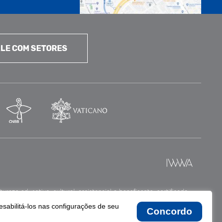
LE COM SETORES
reza educativa, cultural, assistencial e beneficente, certificada
esabilitá-los nas configurações de seu
Concordo