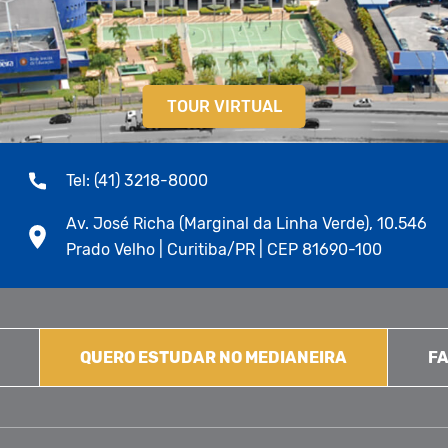
TOUR VIRTUAL
Tel: (41) 3218-8000
Av. José Richa (Marginal da Linha Verde), 10.546
Prado Velho | Curitiba/PR | CEP 81690-100
QUERO ESTUDAR NO MEDIANEIRA
FA