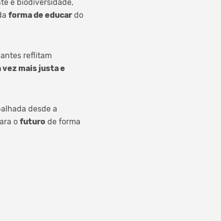
te e biodiversidade,
 da
forma de educar
do
antes reflitam
vez mais justa e
balhada desde a
para o
futuro
de forma