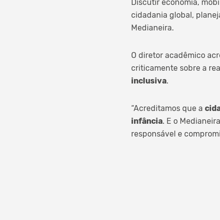
Discutir economia, mobi
cidadania global, plan
Medianeira.
O diretor acadêmico acr
criticamente sobre a re
inclusiva
.
“Acreditamos que a
cid
infância
. E o Medianeir
responsável e compromis