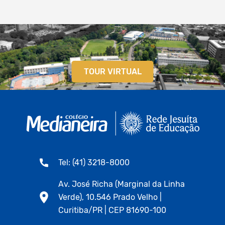
TOUR VIRTUAL
Tel: (41) 3218-8000
Av. José Richa (Marginal da Linha
Verde), 10.546 Prado Velho |
Curitiba/PR | CEP 81690-100