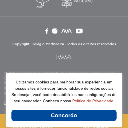
Copyright. Colégio Medianeira. Todos os direitos reservados
O Colégio Medianeira é mantido pela Associação Antônio Vieira
(ASAV), instituição de direito privado sem fins lucrativos, filantrópica,
Utilizamos cookies para melhorar sua experiência em
de natureza educativa, cultural, assistencial e beneficente, certificada
nossos sites e fornecer funcionalidade de redes sociais.
como Entidade Beneficente de Assistência Social (CEBAS), nas áreas
de educação e assistência social.
Se desejar, você pode desabilitá-los nas configurações de
seu navegador. Conheça nossa
Política de Privacidade
.
Continue lendo
Concordo
AGENDE UMA VISITA
MATRÍCULAS