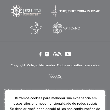
Copyright. Colégio Medianeira. Todos os direitos reservados
O Colégio Medianeira é mantido pela Associação Antônio Vieira
(ASAV), instituição de direito privado sem fins lucrativos, filantrópica,
Utilizamos cookies para melhorar sua experiência em
de natureza educativa, cultural, assistencial e beneficente, certificada
nossos sites e fornecer funcionalidade de redes sociais.
como Entidade Beneficente de Assistência Social (CEBAS), nas áreas
de educação e assistência social.
Se desejar, você pode desabilitá-los nas configurações de