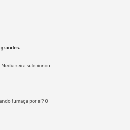
s grandes.
o Medianeira selecionou
tando fumaça por aí? O