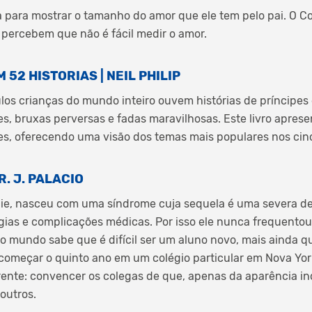
 para mostrar o tamanho do amor que ele tem pelo pai. O Co
percebem que não é fácil medir o amor.
52 HISTORIAS | NEIL PHILIP
los crianças do mundo inteiro ouvem histórias de príncipes
s, bruxas perversas e fadas maravilhosas. Este livro apresen
es, oferecendo uma visão dos temas mais populares nos cin
. J. PALACIO
ie, nasceu com uma síndrome cuja sequela é uma severa de
rgias e complicações médicas. Por isso ele nunca frequento
o mundo sabe que é difícil ser um aluno novo, mais ainda 
a começar o quinto ano em um colégio particular em Nova Yo
frente: convencer os colegas de que, apenas da aparência i
outros.