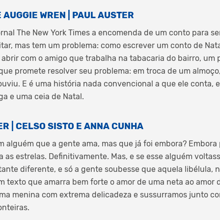
 AUGGIE WREN | PAUL AUSTER
jornal The New York Times a encomenda de um conto para s
eitar, mas tem um problema: como escrever um conto de Nata
 abrir com o amigo que trabalha na tabacaria do bairro, um
ue promete resolver seu problema: em troca de um almoço, 
á ouviu. E é uma história nada convencional a que ele conta,
a e uma ceia de Natal.
R | CELSO SISTO E ANNA CUNHA
om alguém que a gente ama, mas que já foi embora? Embora
 as estrelas. Definitivamente. Mas, e se esse alguém volta
tante diferente, e só a gente soubesse que aquela libélula, 
 texto que amarra bem forte o amor de uma neta ao amor do
ma menina com extrema delicadeza e sussurramos junto co
nteiras.