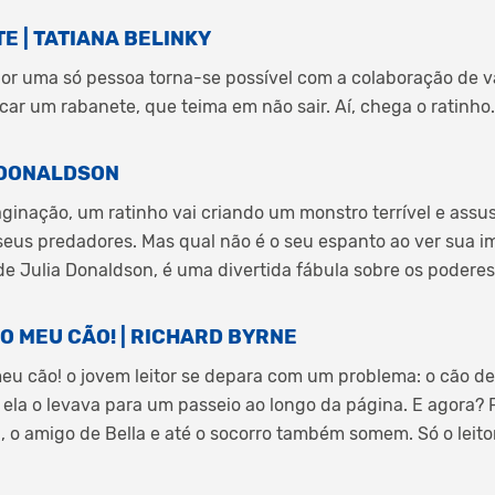
 | TATIANA BELINKY
 por uma só pessoa torna-se possível com a colaboração de vá
car um rabanete, que teima em não sair. Aí, chega o ratinho.
A DONALDSON
ginação, um ratinho vai criando um monstro terrível e assust
eus predadores. Mas qual não é o seu espanto ao ver sua i
, de Julia Donaldson, é uma divertida fábula sobre os podere
O MEU CÃO! | RICHARD BYRNE
eu cão! o jovem leitor se depara com um problema: o cão d
 ela o levava para um passeio ao longo da página. E agora? P
, o amigo de Bella e até o socorro também somem. Só o leito
.