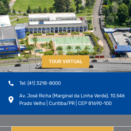
TOUR VIRTUAL
Tel: (41) 3218-8000
Av. José Richa (Marginal da Linha Verde), 10.546
Prado Velho | Curitiba/PR | CEP 81690-100