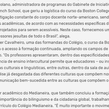
olano, administradora de programas do Gabinete de Iniciati
nch School, que geriu a logística do curso da Boston Colleg
igação constante do corpo docente norte-americano, sendo 
s acadêmicas, de acordo com as necessidades específicas da
ojetados para serem acessíveis. Neste caso, fornecemos u
sores jesuítas de todo o Brasil”, alega.
er Cavalheiro, uma das formandas do Colégio, o curso da Bo
a o acesso à formação continuada, ampliando os campos de
o. “Os professores apresentaram, dentro das especificidade
ia de ensino intercultural permite que educadores – ou in
s culturais e linguísticas, entre outras, dentro da sala de au
álise já desgastada das diferentes culturas que compõem no
municação bem-sucedida entre as culturas que compõem o i
or acadêmico do Medianeira, que também concluiu a formaçã
mportância do bilinguismo e da cidadania global, trabalha
rículo do Colégio Medianeira. “É muito importante o movim