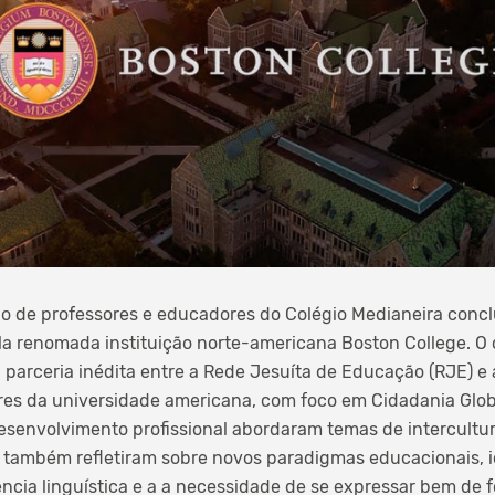
 de professores e educadores do Colégio Medianeira concl
ela renomada instituição norte-americana Boston College. O 
 parceria inédita entre a Rede Jesuíta de Educação (RJE) e
res da universidade americana, com foco em Cidadania Glob
senvolvimento profissional abordaram temas de intercultur
 também refletiram sobre novos paradigmas educacionais, id
cia linguística e a a necessidade de se expressar bem de f