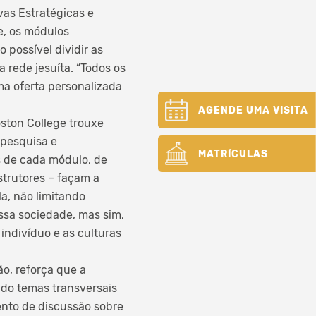
vas Estratégicas e
e, os módulos
possível dividir as
 rede jesuíta. “Todos os
ma oferta personalizada
AGENDE UMA VISITA
ston College trouxe
 pesquisa e
MATRÍCULAS
s de cada módulo, de
strutores – façam a
la, não limitando
ssa sociedade, mas sim,
ndivíduo e as culturas
o, reforça que a
ndo temas transversais
ento de discussão sobre