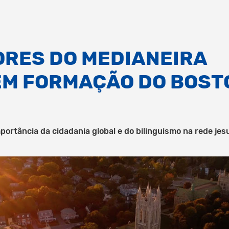
RES DO MEDIANEIRA
M FORMAÇÃO DO BOST
rtância da cidadania global e do bilinguismo na rede jesu