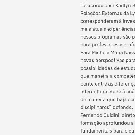
De acordo com Kaitlyn S
Relações Externas da Ly
corresponderam à invest
mais atuais experiência
nossos programas são pr
para professores e profes
Para Michele Maria Nass
novas perspectivas par
possibilidades de estud
que maneira a competênc
ponte entre as diferença
interculturalidade à an
de maneira que haja co
disciplinares”, defende.
Fernando Guidini, diret
formação aprofundou a i
fundamentais para o cur