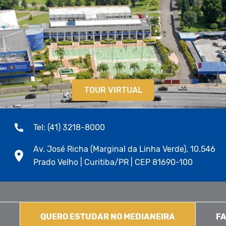
TOUR VIRTUAL
Tel: (41) 3218-8000
Av. José Richa (Marginal da Linha Verde), 10.546
Prado Velho | Curitiba/PR | CEP 81690-100
QUERO ESTUDAR NO MEDIANEIRA
FA