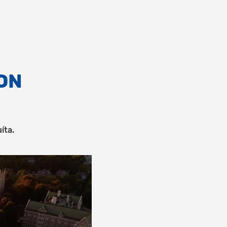
ON
íta.