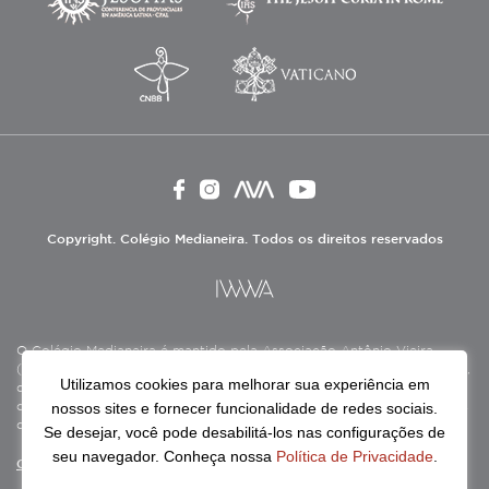
Copyright. Colégio Medianeira. Todos os direitos reservados
O Colégio Medianeira é mantido pela Associação Antônio Vieira
(ASAV), instituição de direito privado sem fins lucrativos, filantrópica,
Utilizamos cookies para melhorar sua experiência em
de natureza educativa, cultural, assistencial e beneficente, certificada
nossos sites e fornecer funcionalidade de redes sociais.
como Entidade Beneficente de Assistência Social (CEBAS), nas áreas
de educação e assistência social.
Se desejar, você pode desabilitá-los nas configurações de
seu navegador. Conheça nossa
Política de Privacidade
.
Continue lendo