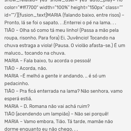
color=”#ff7700″ width=”100%” height=”150px” class=””
id=””/][fusion_text]MARIA (falando baixo, entre risos) –
Pronto, lá se foi o sapato. . .Enterrei o pé na lama. . .
TIÃO – Olha só como tá meu linho! (Passa a mão pela
roupa, risonho. Para fora) Ei, Juvêncio! Tocando na
chuva estraga a viola! (Pausa. O violão afasta-se.) É um
maluco… tocando na chuva.
MARIA – Fala baixo, tu acorda o pessoá!
TIÃO – Acorda, não.
MARIA –É melhó a gente ir andando. .. é só um
pedacinho.
TIÃO – Pra ficá enterrada na lama? Não senhora, vamo
esperá estiá.
MARIA – D. Romana não vai achá ruim?
TIÃO (acendendo um lampião) – Não sei porquê!
MARIA – Vamo embora, Tião. Tá tarde, mamãe não
dorme enquanto eu não chego. . .