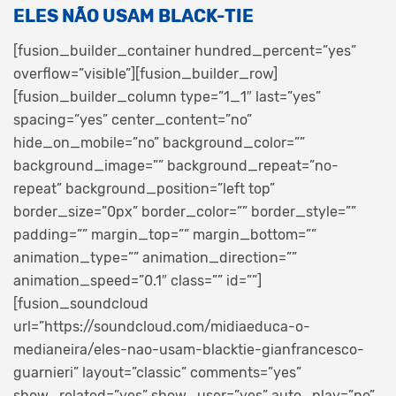
ELES NÃO USAM BLACK-TIE
[fusion_builder_container hundred_percent=”yes”
overflow=”visible”][fusion_builder_row]
[fusion_builder_column type=”1_1″ last=”yes”
spacing=”yes” center_content=”no”
hide_on_mobile=”no” background_color=””
background_image=”” background_repeat=”no-
repeat” background_position=”left top”
border_size=”0px” border_color=”” border_style=””
padding=”” margin_top=”” margin_bottom=””
animation_type=”” animation_direction=””
animation_speed=”0.1″ class=”” id=””]
[fusion_soundcloud
url=”https://soundcloud.com/midiaeduca-o-
medianeira/eles-nao-usam-blacktie-gianfrancesco-
guarnieri” layout=”classic” comments=”yes”
show_related=”yes” show_user=”yes” auto_play=”no”