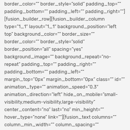
border_color=”” border_style=”solid” padding_top=””
padding_bottom=”” padding_left=”” padding_right=””]
[fusion_builder_row][fusion_builder_column
type=”1_1″ layout=”1_1″ background_position=”left
top” background_color=”” border_size=””
border_color=”” border_style=”solid”
border_position=”all” spacing=”yes”
background_image=”” background_repeat=”no-
repeat” padding_top=”” padding_right=””
padding_bottom=”” padding_left=””
margin_top=”0px” margin_bottom=”0px” class=”” id=””
animation_type=”” animation_speed=”0.3″
animation_direction=”left” hide_on_mobile=”small-
visibility,medium-visibility,large-visibility”
center_content=”no” last=”no” min_height=””
hover_type=”none” link=””][fusion_text columns=””
column_min_width=”” column_spacing=””