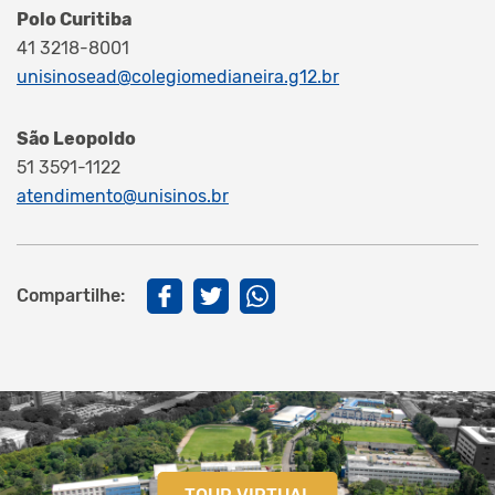
Polo Curitiba
41 3218-8001
unisinosead@colegiomedianeira.g12.br
São Leopoldo
51 3591-1122
atendimento@unisinos.br
Compartilhe: