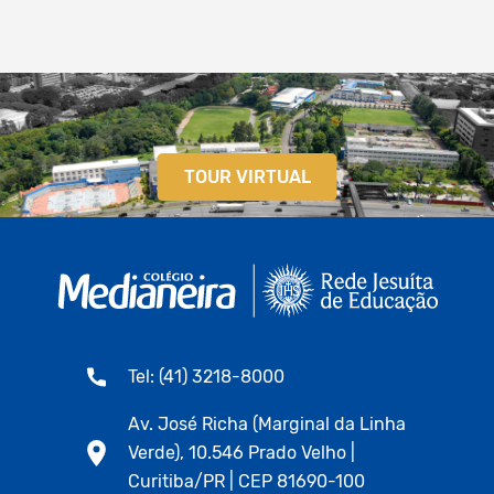
TOUR VIRTUAL
Tel: (41) 3218-8000
Av. José Richa (Marginal da Linha
Verde), 10.546 Prado Velho |
Curitiba/PR | CEP 81690-100