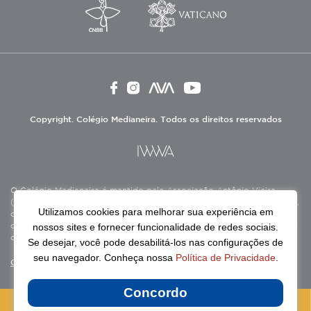
Copyright. Colégio Medianeira. Todos os direitos reservados
O Colégio Medianeira é mantido pela Associação Antônio Vieira
(ASAV), instituição de direito privado sem fins lucrativos, filantrópica,
Utilizamos cookies para melhorar sua experiência em
de natureza educativa, cultural, assistencial e beneficente, certificada
nossos sites e fornecer funcionalidade de redes sociais.
como Entidade Beneficente de Assistência Social (CEBAS), nas áreas
de educação e assistência social.
Se desejar, você pode desabilitá-los nas configurações de
seu navegador. Conheça nossa
Política de Privacidade
.
Continue lendo
Concordo