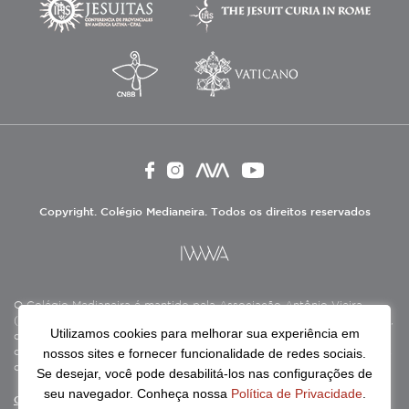
Copyright. Colégio Medianeira. Todos os direitos reservados
O Colégio Medianeira é mantido pela Associação Antônio Vieira
(ASAV), instituição de direito privado sem fins lucrativos, filantrópica,
Utilizamos cookies para melhorar sua experiência em
de natureza educativa, cultural, assistencial e beneficente, certificada
nossos sites e fornecer funcionalidade de redes sociais.
como Entidade Beneficente de Assistência Social (CEBAS), nas áreas
de educação e assistência social.
Se desejar, você pode desabilitá-los nas configurações de
seu navegador. Conheça nossa
Política de Privacidade
.
Continue lendo