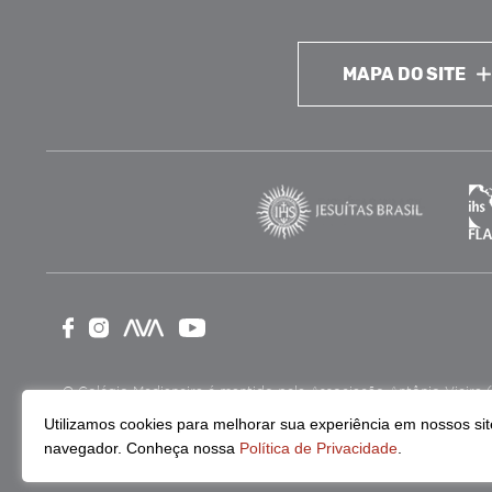
MAPA DO SITE
O Colégio Medianeira é mantido pela Associação Antônio Vieira (ASA
como Entidade Beneficente de Assistência Social (CEBAS), nas ár
Utilizamos cookies para melhorar sua experiência em nossos site
navegador. Conheça nossa
Política de Privacidade
.
Continue lendo