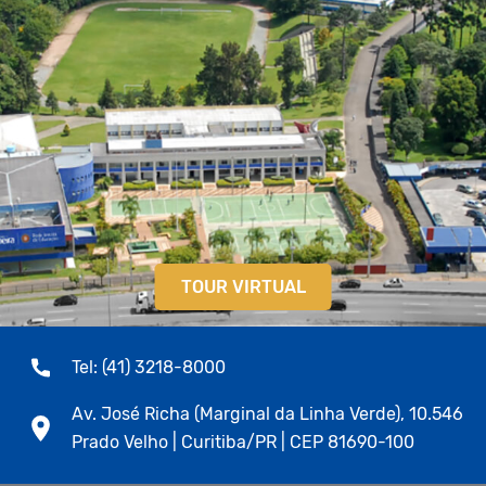
TOUR VIRTUAL
Tel: (41) 3218-8000
Av. José Richa (Marginal da Linha Verde), 10.546
Prado Velho | Curitiba/PR | CEP 81690-100