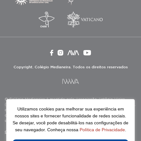
Copyright. Colégio Medianeira. Todos os direitos reservados
O Colégio Medianeira é mantido pela Associação Antônio Vieira
(ASAV), instituição de direito privado sem fins lucrativos, filantrópica,
Utilizamos cookies para melhorar sua experiência em
de natureza educativa, cultural, assistencial e beneficente, certificada
nossos sites e fornecer funcionalidade de redes sociais.
como Entidade Beneficente de Assistência Social (CEBAS), nas áreas
de educação e assistência social.
Se desejar, você pode desabilitá-los nas configurações de
seu navegador. Conheça nossa
Política de Privacidade
.
Continue lendo