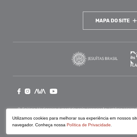
MAPA DO SITE
O Colégio Medianeira é mantido pela Associação Antônio Vieira (ASA
como Entidade Beneficente de Assistência Social (CEBAS), nas ár
Utilizamos cookies para melhorar sua experiência em nossos site
navegador. Conheça nossa
Política de Privacidade
.
Continue lendo