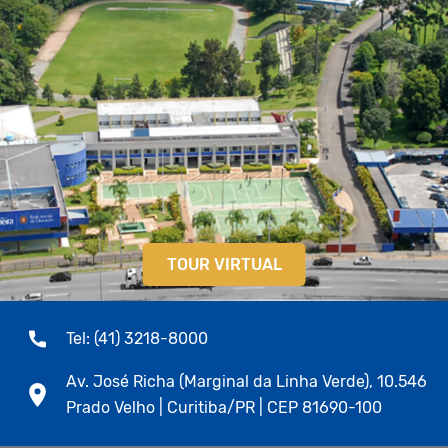
TOUR VIRTUAL
Tel: (41) 3218-8000
Av. José Richa (Marginal da Linha Verde), 10.546
Prado Velho | Curitiba/PR | CEP 81690-100