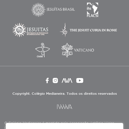
Copyright. Colégio Medianeira. Todos os direitos reservados
O Colégio Medianeira é mantido pela Associação Antônio Vieira
(ASAV), instituição de direito privado sem fins lucrativos, filantrópica,