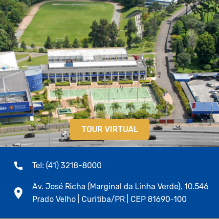
TOUR VIRTUAL
Tel: (41) 3218-8000
Av. José Richa (Marginal da Linha Verde), 10.546
Prado Velho | Curitiba/PR | CEP 81690-100