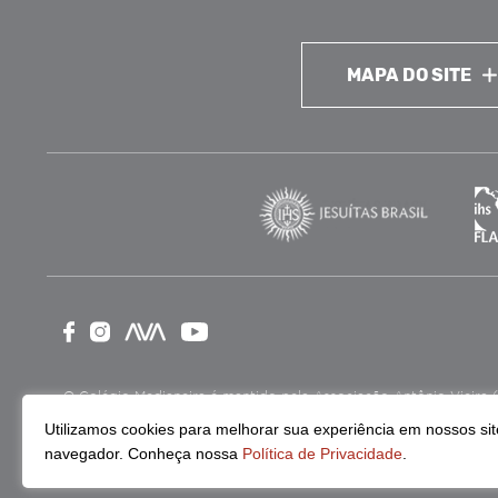
MAPA DO SITE
O Colégio Medianeira é mantido pela Associação Antônio Vieira (ASA
como Entidade Beneficente de Assistência Social (CEBAS), nas ár
Utilizamos cookies para melhorar sua experiência em nossos site
navegador. Conheça nossa
Política de Privacidade
.
Continue lendo