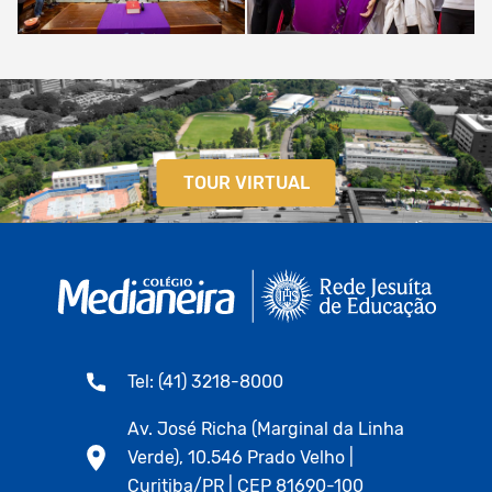
TOUR VIRTUAL
Tel: (41) 3218-8000
Av. José Richa (Marginal da Linha
Verde), 10.546 Prado Velho |
Curitiba/PR | CEP 81690-100