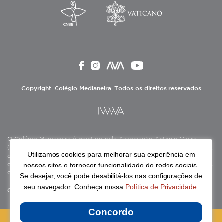
Copyright. Colégio Medianeira. Todos os direitos reservados
O Colégio Medianeira é mantido pela Associação Antônio Vieira
(ASAV), instituição de direito privado sem fins lucrativos, filantrópica,
Utilizamos cookies para melhorar sua experiência em
de natureza educativa, cultural, assistencial e beneficente, certificada
nossos sites e fornecer funcionalidade de redes sociais.
como Entidade Beneficente de Assistência Social (CEBAS), nas áreas
de educação e assistência social.
Se desejar, você pode desabilitá-los nas configurações de
seu navegador. Conheça nossa
Política de Privacidade
.
Continue lendo
Concordo