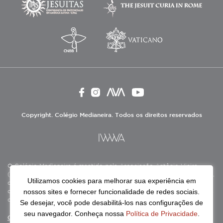
Copyright. Colégio Medianeira. Todos os direitos reservados
O Colégio Medianeira é mantido pela Associação Antônio Vieira
(ASAV), instituição de direito privado sem fins lucrativos, filantrópica,
Utilizamos cookies para melhorar sua experiência em
de natureza educativa, cultural, assistencial e beneficente, certificada
nossos sites e fornecer funcionalidade de redes sociais.
como Entidade Beneficente de Assistência Social (CEBAS), nas áreas
de educação e assistência social.
Se desejar, você pode desabilitá-los nas configurações de
seu navegador. Conheça nossa
Política de Privacidade
.
Continue lendo