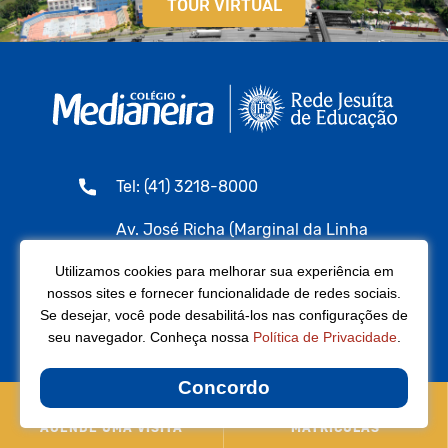
TOUR VIRTUAL
Tel: (41) 3218-8000
Av. José Richa (Marginal da Linha
Verde), 10.546 Prado Velho |
Utilizamos cookies para melhorar sua experiência em
Curitiba/PR | CEP 81690-100
nossos sites e fornecer funcionalidade de redes sociais.
Se desejar, você pode desabilitá-los nas configurações de
seu navegador. Conheça nossa
Política de Privacidade
.
Concordo
AGENDE UMA VISITA
MATRÍCULAS