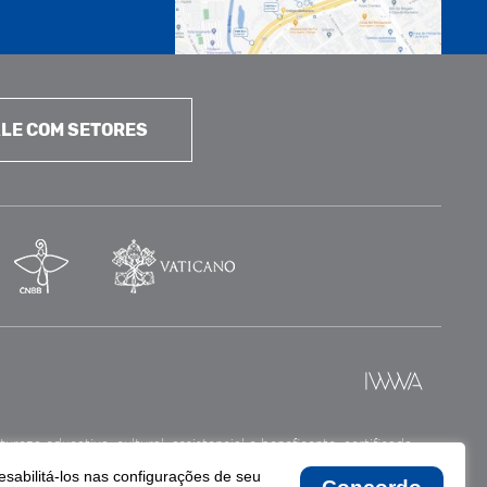
LE COM SETORES
reza educativa, cultural, assistencial e beneficente, certificada
esabilitá-los nas configurações de seu