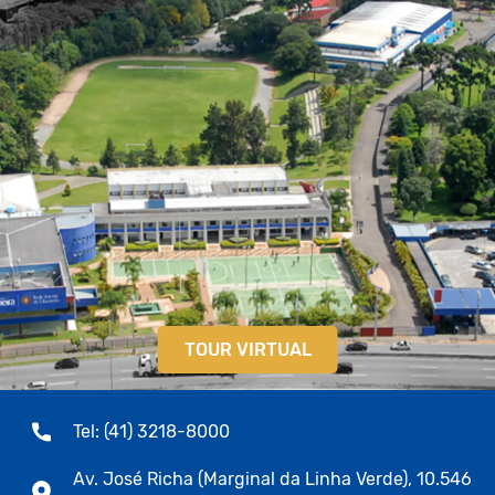
TOUR VIRTUAL
Tel: (41) 3218-8000
Av. José Richa (Marginal da Linha Verde), 10.546