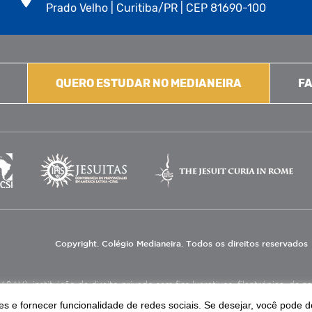
Prado Velho | Curitiba/PR | CEP 81690-100
QUERO ESTUDAR NO MEDIANEIRA
FA
Copyright. Colégio Medianeira. Todos os direitos reservados
V), instituição de direito privado sem fins lucrativos, filantrópica, de natu
eas de educação e assistência social.
s e fornecer funcionalidade de redes sociais. Se desejar, você pode d