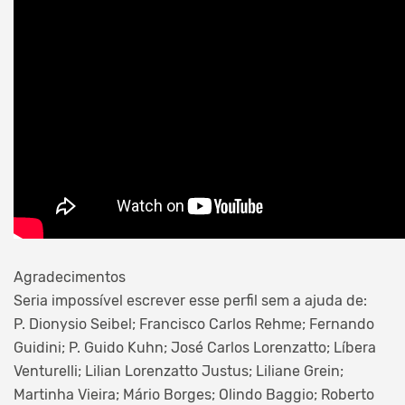
Agradecimentos
Seria impossível escrever esse perfil sem a ajuda de:
P. Dionysio Seibel; Francisco Carlos Rehme; Fernando
Guidini; P. Guido Kuhn; José Carlos Lorenzatto; Líbera
Venturelli; Lilian Lorenzatto Justus; Liliane Grein;
Martinha Vieira; Mário Borges; Olindo Baggio; Roberto