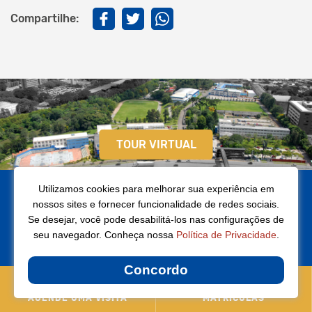
Compartilhe:
TOUR VIRTUAL
Utilizamos cookies para melhorar sua experiência em
nossos sites e fornecer funcionalidade de redes sociais.
Se desejar, você pode desabilitá-los nas configurações de
seu navegador. Conheça nossa
Política de Privacidade
.
Concordo
Tel: (41) 3218-8000
AGENDE UMA VISITA
MATRÍCULAS
Av. José Richa (Marginal da Linha