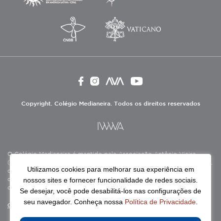
Copyright. Colégio Medianeira. Todos os direitos reservados
O Colégio Medianeira é mantido pela Associação Antônio Vieira
(ASAV), instituição de direito privado sem fins lucrativos, filantrópica,
Utilizamos cookies para melhorar sua experiência em
de natureza educativa, cultural, assistencial e beneficente, certificada
nossos sites e fornecer funcionalidade de redes sociais.
como Entidade Beneficente de Assistência Social (CEBAS), nas áreas
de educação e assistência social.
Se desejar, você pode desabilitá-los nas configurações de
seu navegador. Conheça nossa
Política de Privacidade
.
Continue lendo