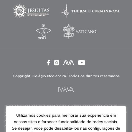
Copyright. Colégio Medianeira. Todos os direitos reservados
O Colégio Medianeira é mantido pela Associação Antônio Vieira
(ASAV), instituição de direito privado sem fins lucrativos, filantrópica,
Utilizamos cookies para melhorar sua experiência em
de natureza educativa, cultural, assistencial e beneficente, certificada
nossos sites e fornecer funcionalidade de redes sociais.
como Entidade Beneficente de Assistência Social (CEBAS), nas áreas
de educação e assistência social.
Se desejar, você pode desabilitá-los nas configurações de