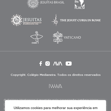
Copyright. Colégio Medianeira. Todos os direitos reservados
O Colégio Medianeira é mantido pela Associação Antônio Vieira
(ASAV), instituição de direito privado sem fins lucrativos, filantrópica,
Utilizamos cookies para melhorar sua experiência em
de natureza educativa, cultural, assistencial e beneficente, certificada