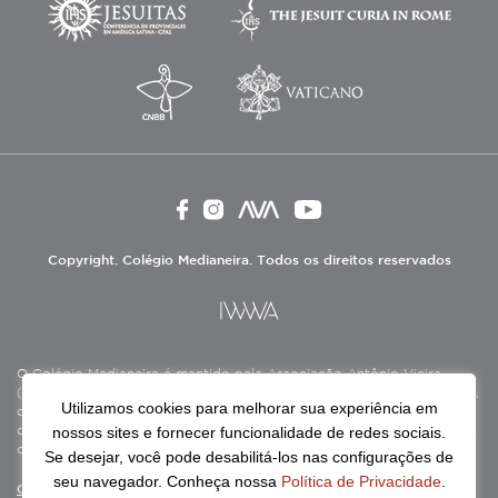
Copyright. Colégio Medianeira. Todos os direitos reservados
O Colégio Medianeira é mantido pela Associação Antônio Vieira
(ASAV), instituição de direito privado sem fins lucrativos, filantrópica,
Utilizamos cookies para melhorar sua experiência em
de natureza educativa, cultural, assistencial e beneficente, certificada
nossos sites e fornecer funcionalidade de redes sociais.
como Entidade Beneficente de Assistência Social (CEBAS), nas áreas
de educação e assistência social.
Se desejar, você pode desabilitá-los nas configurações de
seu navegador. Conheça nossa
Política de Privacidade
.
Continue lendo