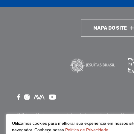
MAPA DO SITE
O Colégio Medianeira é mantido pela Associação Antônio Vieira (ASA
como Entidade Beneficente de Assistência Social (CEBAS), nas ár
Utilizamos cookies para melhorar sua experiência em nossos site
navegador. Conheça nossa
Política de Privacidade
.
Continue lendo