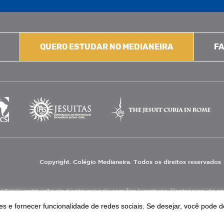
QUERO ESTUDAR NO MEDIANEIRA
FA
Copyright. Colégio Medianeira. Todos os direitos reservados
V), instituição de direito privado sem fins lucrativos, filantrópica, de natu
eas de educação e assistência social.
s e fornecer funcionalidade de redes sociais. Se desejar, você pode d