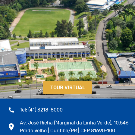
TOUR VIRTUAL
Tel: (41) 3218-8000
Av. José Richa (Marginal da Linha Verde), 10.546
Prado Velho | Curitiba/PR | CEP 81690-100