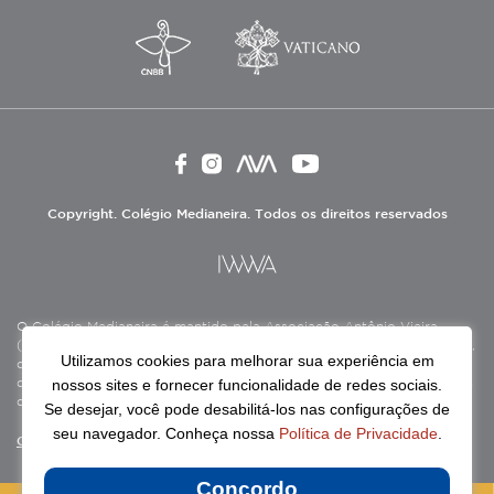
Copyright. Colégio Medianeira. Todos os direitos reservados
O Colégio Medianeira é mantido pela Associação Antônio Vieira
(ASAV), instituição de direito privado sem fins lucrativos, filantrópica,
Utilizamos cookies para melhorar sua experiência em
de natureza educativa, cultural, assistencial e beneficente, certificada
nossos sites e fornecer funcionalidade de redes sociais.
como Entidade Beneficente de Assistência Social (CEBAS), nas áreas
de educação e assistência social.
Se desejar, você pode desabilitá-los nas configurações de
seu navegador. Conheça nossa
Política de Privacidade
.
Continue lendo
Concordo