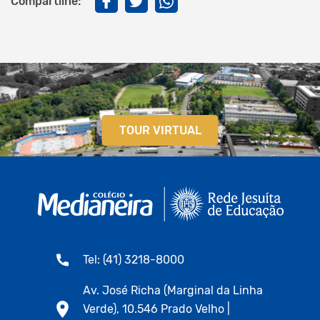
Compartilhe:
TOUR VIRTUAL
Tel: (41) 3218-8000
Av. José Richa (Marginal da Linha
Verde), 10.546 Prado Velho |