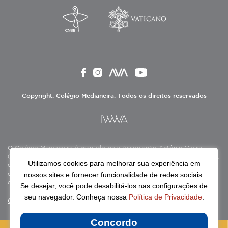
Copyright. Colégio Medianeira. Todos os direitos reservados
O Colégio Medianeira é mantido pela Associação Antônio Vieira
(ASAV), instituição de direito privado sem fins lucrativos, filantrópica,
Utilizamos cookies para melhorar sua experiência em
de natureza educativa, cultural, assistencial e beneficente, certificada
nossos sites e fornecer funcionalidade de redes sociais.
como Entidade Beneficente de Assistência Social (CEBAS), nas áreas
de educação e assistência social.
Se desejar, você pode desabilitá-los nas configurações de
seu navegador. Conheça nossa
Política de Privacidade
.
Continue lendo
Concordo