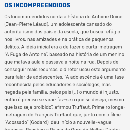
OS INCOMPREENDIDOS
Os Incompreendidos conta a hístoria de Antoine Doinel
(Jean-Pierre Léaud), um adolescente cansado do
autoritarismo dos pais e da escola, que busca refúgio
nos livros, nas amizades e na prática de pequenos
delitos. A idéia inicial era a de fazer o curta-metragem
“A Fuga de Antoine”, baseado na história de um menino
que matava aula e passava a noite na rua. Depois de
conseguir mais recursos, o diretor usou este argumento
para falar de adolescentes. “A adolescência é uma fase
reconhecida pelos educadores e sociólogos, mas
negada pela família, pelos pais (…) o mundo é injusto,
então é preciso se virar: faz-se o que se deseja, mesmo
que isso seja proibido”, afirmou Truffaut. Primeiro longa-
metragem de François Truffaut que, junto com o filme
“Acossado” (Godard), deu início a nouvelle-vague
francesa. Recebeu a Palma de Ouro de Melhor Diretor