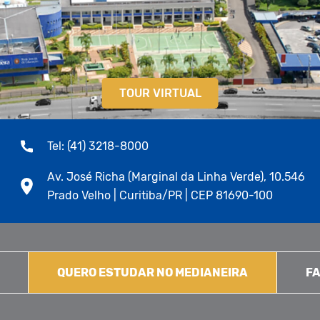
TOUR VIRTUAL
Tel: (41) 3218-8000
Av. José Richa (Marginal da Linha Verde), 10.546
Prado Velho | Curitiba/PR | CEP 81690-100
QUERO ESTUDAR NO MEDIANEIRA
FA