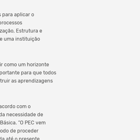
 para aplicar o
processos
zação, Estrutura e
e uma instituição
vir como um horizonte
mportante para que todos
truir as aprendizagens
 acordo com o
 da necessidade de
 Básica. “O PEC vem
modo de proceder
a até o presente,