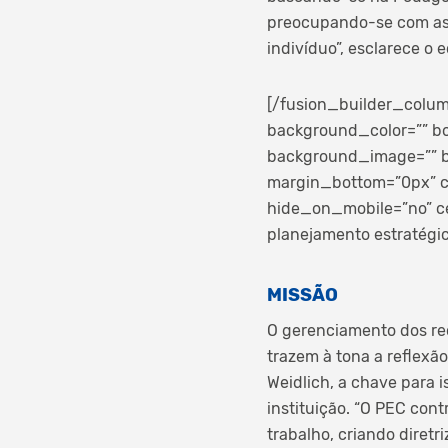
preocupando-se com as n
indivíduo”, esclarece o 
[/fusion_builder_colum
background_color=”” bo
background_image=”” b
margin_bottom=”0px” cl
hide_on_mobile=”no” c
planejamento estratégico
MISSÃO
O gerenciamento dos re
trazem à tona a reflexã
Weidlich, a chave para i
instituição. “O PEC con
trabalho, criando diret