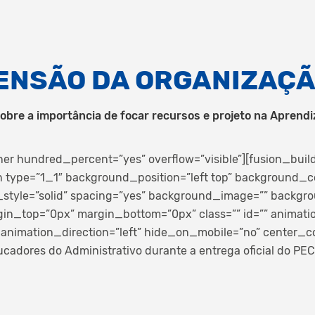
MENSÃO DA ORGANIZAÇ
obre a importância de focar recursos e projeto na Aprendi
ner hundred_percent=”yes” overflow=”visible”][fusion_buil
 type=”1_1″ background_position=”left top” background_co
_style=”solid” spacing=”yes” background_image=”” backg
gin_top=”0px” margin_bottom=”0px” class=”” id=”” animati
animation_direction=”left” hide_on_mobile=”no” center_c
cadores do Administrativo durante a entrega oficial do PEC.