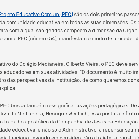
Projeto Educativo Comum (PEC)
são os dois primeiros passos
 da comunidade educativa em todas as suas dimensões. Os 
neira com a qual são geridos compõem a dimensão da Organi
o com o PEC (número 54), manifestam o modo de proceder d
ativo do Colégio Medianeira, Gilberto Vieira, o PEC deve ser
 os educadores em suas atividades. “O documento é muito i
ro das perspectivas da instituição, de como queremos cons
explica.
 PEC busca também ressignificar as ações pedagógicas. De
ivo do Medianeira, Henrique Weidlich, essa postura é fruto
r o trabalho apostólico da Companhia de Jesus na Educação
ade educativa, e não só o Administrativo, a repensar seu 
a Inaciana, levando em consideração a trajetória construíd