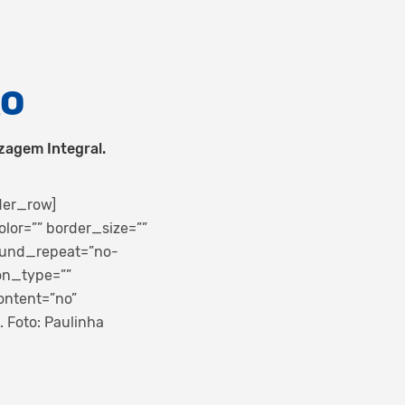
ÃO
zagem Integral.
der_row]
lor=”” border_size=””
round_repeat=”no-
on_type=””
ontent=”no”
 Foto: Paulinha