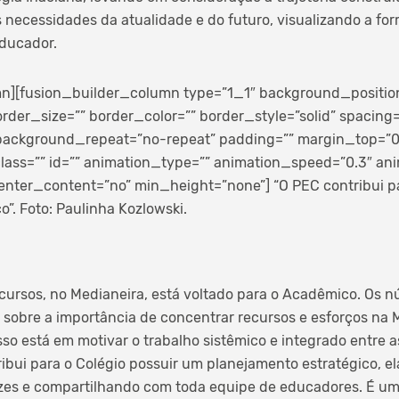
ecessidades da atualidade e do futuro, visualizando a for
educador.
n][fusion_builder_column type=”1_1″ background_position=
rder_size=”” border_color=”” border_style=”solid” spacing
ackground_repeat=”no-repeat” padding=”” margin_top=”
ass=”” id=”” animation_type=”” animation_speed=”0.3″ anim
enter_content=”no” min_height=”none”]
“O PEC contribui p
”. Foto: Paulinha Kozlowski.
cursos, no Medianeira, está voltado para o Acadêmico. Os 
o sobre a importância de concentrar recursos e esforços na
sso está em motivar o trabalho sistêmico e integrado entre a
tribui para o Colégio possuir um planejamento estratégico, 
rizes e compartilhando com toda equipe de educadores. É u