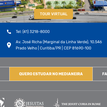
TOUR VIRTUAL
Tel: (41) 3218-8000
Av. José Richa (Marginal da Linha Verde), 10.546
Prado Velho | Curitiba/PR | CEP 81690-100
QUERO ESTUDAR NO MEDIANEIRA
FA