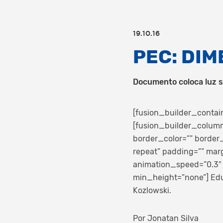
19.10.16
PEC: DI
Documento coloca luz s
[fusion_builder_contai
[fusion_builder_column
border_color=”” border
repeat” padding=”” mar
animation_speed=”0.3″ 
min_height=”none”]
Edu
Kozlowski.
Por Jonatan Silva