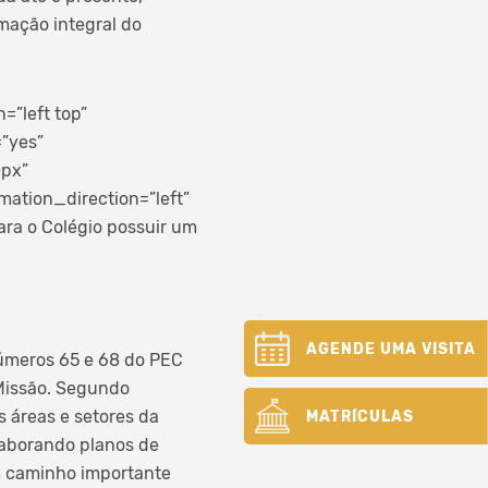
mação integral do
”left top”
=”yes”
0px”
ation_direction=”left”
ara o Colégio possuir um
AGENDE UMA VISITA
números 65 e 68 do PEC
 Missão. Segundo
s áreas e setores da
MATRÍCULAS
elaborando planos de
m caminho importante