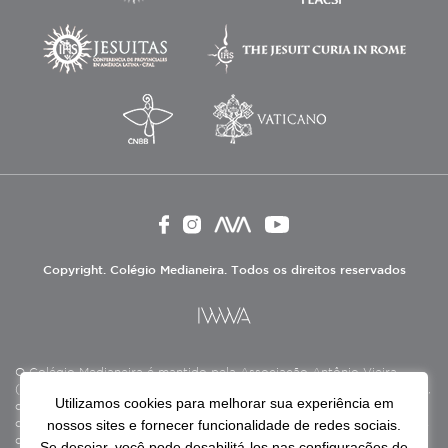
Copyright. Colégio Medianeira. Todos os direitos reservados
O Colégio Medianeira é mantido pela Associação Antônio Vieira
(ASAV), instituição de direito privado sem fins lucrativos, filantrópica,
Utilizamos cookies para melhorar sua experiência em
de natureza educativa, cultural, assistencial e beneficente, certificada
nossos sites e fornecer funcionalidade de redes sociais.
como Entidade Beneficente de Assistência Social (CEBAS), nas áreas
de educação e assistência social.
Se desejar, você pode desabilitá-los nas configurações de